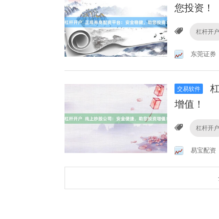
您投资！
杠杆开
东莞证券
杠
交易软件
增值！
杠杆开
易宝配资