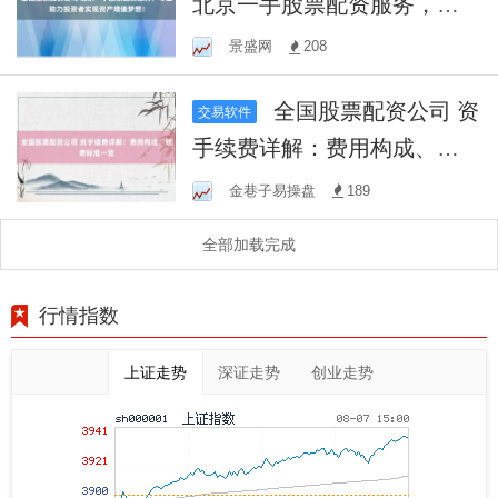
北京一手股票配资服务，专
业助力投资者实现资产增值
景盛网
208
梦想！
全国股票配资公司 资
交易软件
手续费详解：费用构成、收
费标准一览
金巷子易操盘
189
全部加载完成
行情指数
上证走势
深证走势
创业走势