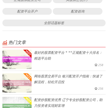
配资平台开户
配资咨询
全部话题标签
热门文章
最好的股票配资平台 * **正规配资十大排名：
精选平台助
258
网络股票交易平台 银川配资开户指南：快速了
解流程，轻松开启投
256
配资炒股配资优秀 辽宁专业炒股配资公司，助
力投资者实现财富增