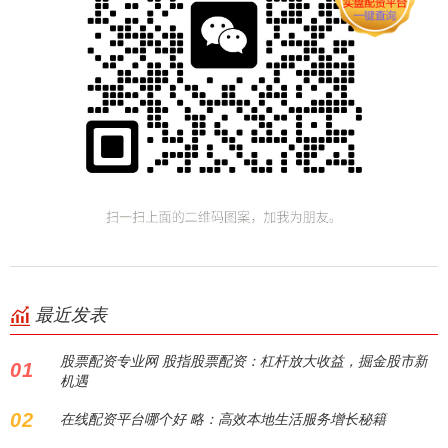
最近发表
股票配资专业网 股指股票配资：杠杆放大收益，掘金股市新
01
机遇
02
在线配资平台哪个好 略：高效本地生活服务增长秘籍