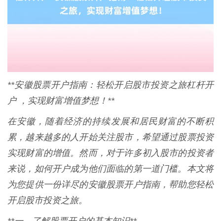
**安徽股票开户指南：轻松开启股市投资之旅杠杆开
户 ，实现财富增值梦想！**
在安徽，随着经济的持续发展和居民财富的不断积
累，越来越多的人开始关注股市，希望通过股票投资
实现财富的增值。然而，对于许多初入股市的投资者
来说，如何开户成为他们面临的第一道门槛。本文将
为您提供一份详尽的安徽股票开户指南，帮助您轻松
开启股市投资之旅。