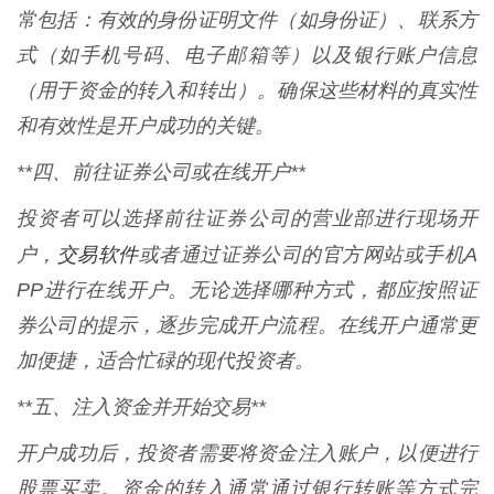
常包括：有效的身份证明文件（如身份证）、联系方
式（如手机号码、电子邮箱等）以及银行账户信息
（用于资金的转入和转出）。确保这些材料的真实性
和有效性是开户成功的关键。
**四、前往证券公司或在线开户**
投资者可以选择前往证券公司的营业部进行现场开
交易软件
户，
或者通过证券公司的官方网站或手机A
PP进行在线开户。无论选择哪种方式，都应按照证
券公司的提示，逐步完成开户流程。在线开户通常更
加便捷，适合忙碌的现代投资者。
**五、注入资金并开始交易**
开户成功后，投资者需要将资金注入账户，以便进行
股票买卖。资金的转入通常通过银行转账等方式完