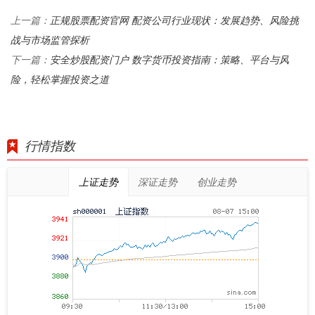
正规股票配资官网 配资公司行业现状：发展趋势、风险挑
上一篇：
战与市场监管探析
安全炒股配资门户 数字货币投资指南：策略、平台与风
下一篇：
险，轻松掌握投资之道
行情指数
上证走势
深证走势
创业走势