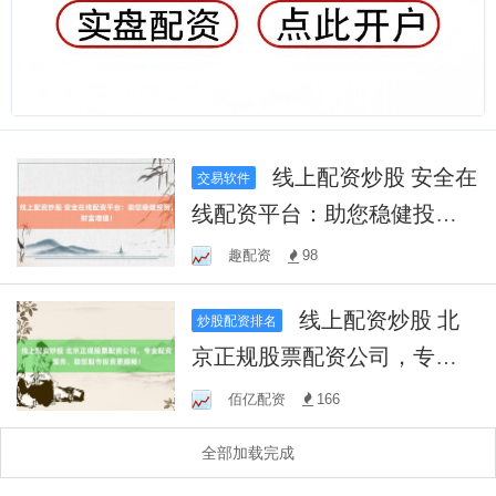
线上配资炒股 安全在
交易软件
线配资平台：助您稳健投
资，财富增值！
趣配资
98
线上配资炒股 北
炒股配资排名
京正规股票配资公司，专业
配资服务，助您股市投资更
佰亿配资
166
顺畅！
全部加载完成