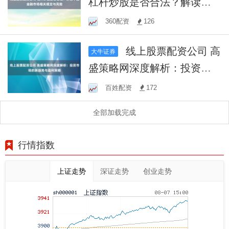
杠杆炒股是否合法？解读中
国金融市场相关规定与风险
360配资
126
线上股票配资公司 高
大牛证券
盛策略网深度解析：投资市
场的新趋势与盈利策略
百姓配资
172
全部加载完成
行情指数
上证走势
深证走势
创业走势