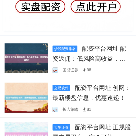
配资平台网址 配
炒股配资排名
资返佣：低风险高收益，助
您轻松盈利！
国盛证券
98
配资平台网址 创网：
交易软件
最新楼盘信息，优惠速递！
长宏策略
81
配资平台网址 正规股
大牛证券