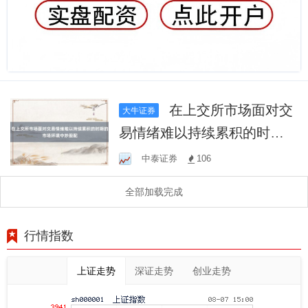
在上交所市场面对交
大牛证券
易情绪难以持续累积的时期
的市场环境中炒股配
中泰证券
106
全部加载完成
行情指数
上证走势
深证走势
创业走势