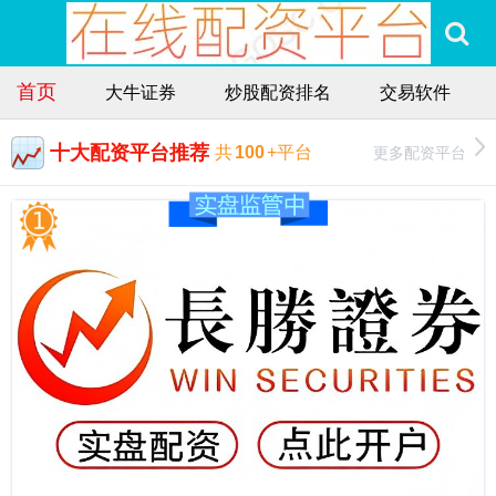
首页
大牛证券
炒股配资排名
交易软件
十大配资平台推荐
更多配资平台
共
100
+平台