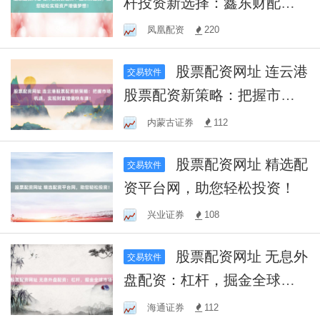
杆投资新选择：鑫东财配
资，助您轻松实现资产增值
凤凰配资
220
梦想！
股票配资网址 连云港
交易软件
股票配资新策略：把握市场
机遇，实现财富增值快车
内蒙古证券
112
道！
股票配资网址 精选配
交易软件
资平台网，助您轻松投资！
兴业证券
108
股票配资网址 无息外
交易软件
盘配资：杠杆，掘金全球市
场！
海通证券
112