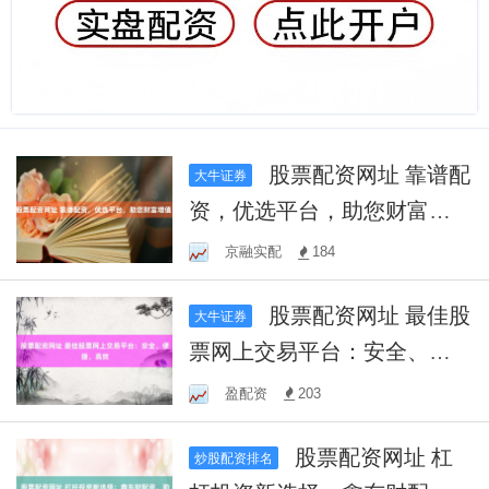
股票配资网址 靠谱配
大牛证券
资，优选平台，助您财富增
值！
京融实配
184
股票配资网址 最佳股
大牛证券
票网上交易平台：安全、便
捷、高效
盈配资
203
股票配资网址 杠
炒股配资排名