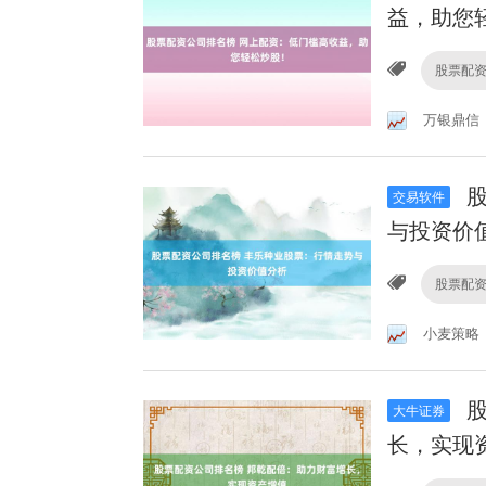
益，助您
股票配
万银鼎信
股
交易软件
与投资价
股票配
小麦策略
股
大牛证券
长，实现