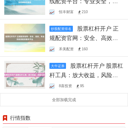
线配资平台：专业安全，助
您把握股市良机
恒丰财富
210
股票杠杆开户 正
炒股配资排名
规配资官网：安全、高效、
专业的投资配资服务平台
禾美配资
160
股票杠杆开户 股票杠
大牛证券
杆工具：放大收益，风险几
何？
8喜投资
95
全部加载完成
行情指数