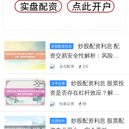
炒股配资利息 配
炒股配资排名
资交易安全性解析：风险与
保障并存，投资者需谨慎抉
金马配资
102
择
炒股配资利息 股票投
大牛证券
资是否存在杠杆效应？解析
股市中的杠杆机制
恒泰证券
88
炒股配资利息 股票配
交易软件