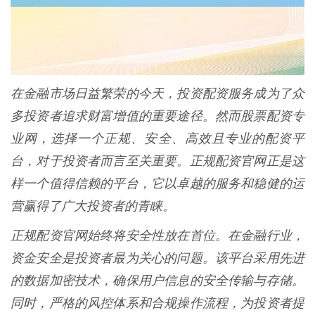
在金融市场日益繁荣的今天，投资配资服务成为了众
多投资者追求财富增值的重要途径。然而股票配资专
业网，选择一个正规、安全、高效且专业的配资平
台，对于投资者而言至关重要。正规配资官网正是这
样一个值得信赖的平台，它以卓越的服务和稳健的运
营赢得了广大投资者的青睐。
正规配资官网始终将安全性放在首位。在金融行业，
资金安全是投资者最为关心的问题。该平台采用先进
的数据加密技术，确保用户信息的安全传输与存储。
同时，严格的风控体系和合规操作流程，为投资者提