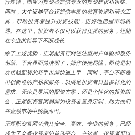
行规律，能够为投资者提供专业的投资建议和策略。
大牛证券
同时，
平台还提供丰富的教育资源和研究工
具，帮助投资者提升投资技能，更好地把握市场机
遇。在这里，投资者不仅可以获得优质的服务，还能
在专业的指导下不断成长。
除了上述优势，正规配资官网还注重用户体验和服务
创新。平台界面简洁明了，操作便捷易懂，即使是初
次接触配资的新手也能快速上手。同时，平台不断推
出创新性的产品和服务，以满足投资者日益多样化的
需求。无论是灵活的配资方案，还是个性化的投资组
合，正规配资官网都能为投资者量身定制，助力他们
在金融市场中脱颖而出。
正规配资官网凭借其安全、高效、专业的服务，已经
成为了众多投资者的首选平台。在这里，投资者可以