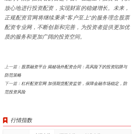
放心地进行投资配资，实现财富的稳健增长。未来，
正规配资官网将继续秉承“客户至上”的服务理念股票
配资专业网，不断创新和完善，为投资者提供更加优
质的服务和更加广阔的投资空间。
股票融资平台 揭秘场外配资合同：高风险下的投资陷阱与
上一篇：
防范策略
杠杆配资官网 加强期货配资监管，保障金融市场稳定，防
下一篇：
范投资风险
行情指数