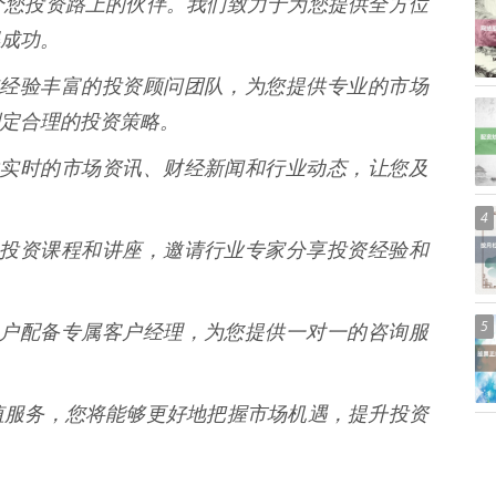
个您投资路上的伙伴。我们致力于为您提供全方位
成功。
有一支经验丰富的投资顾问团队，为您提供专业的市场
定合理的投资策略。
您提供实时的市场资讯、财经新闻和行业动态，让您及
4
期举办投资课程和讲座，邀请行业专家分享投资经验和
5
一位客户配备专属客户经理，为您提供一对一的咨询服
值服务，您将能够更好地把握市场机遇，提升投资