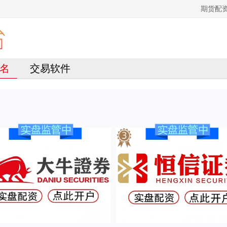
期货配
名
交易软件