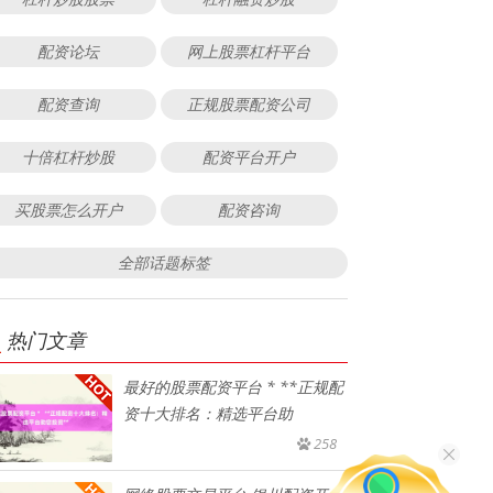
配资论坛
网上股票杠杆平台
配资查询
正规股票配资公司
十倍杠杆炒股
配资平台开户
买股票怎么开户
配资咨询
全部话题标签
热门文章
最好的股票配资平台 * **正规配
资十大排名：精选平台助
258