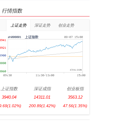
行情指数
上证走势
深证走势
创业走势
上证指数
深证成指
创业板指
3940.04
14311.01
3563.12
9.69
(1.02%)
200.89
(1.42%)
47.56
(1.35%)