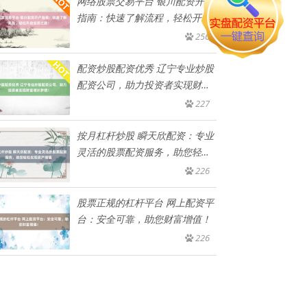
网络股票交易平台 银川配资开户
指南：快速了解流程，轻松开启
投
256
配资炒股配资优秀 辽宁专业炒股
配资公司，助力投资者实现财富
增
227
按月杠杆炒股 瞬天欣配资：专业
灵活的股票配资服务，助您轻松
实
226
股票正规的杠杆平台 网上配资平
台：安全可靠，助您财富增值！
226