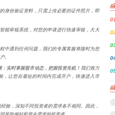
了所需的身份验证资料，只需上传必要的证件照片，即
0
先进的智能审核系统，对您的申请进行快速审核，大大
0
0
开户过程中遇到任何问题，我们的专属客服将随时为您
户。
0
网：实时掌握股市动态，把握投资先机！
我们致力
0
验，让您在最短的时间内完成开户，快速进入市
的经验，深知不同投资者的需求各不相同。因此，
同风险偏好和资金需求的投资者。