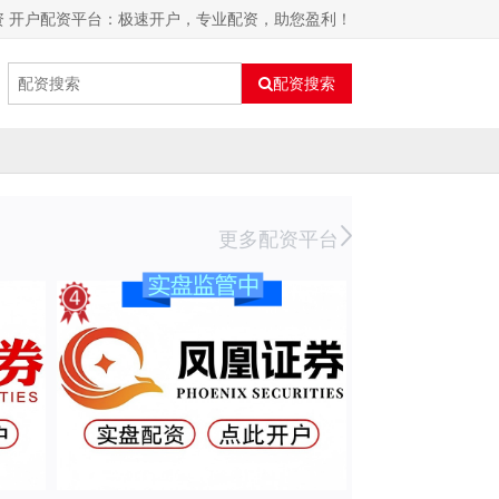
资 开户配资平台：极速开户，专业配资，助您盈利！
配资搜索
更多配资平台