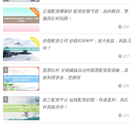
正规配资哪家好 配资炒股亏损：血的教训，警
惕高杠杆陷阱！
230
炒股配资公司 炒股杠杆APP：放大收益，风险几
何？
227
4
股票杠杆 甘南藏族自治州股票配资新策略，高
效利用资金，把握投
226
5
前三配资平台 短线配资炒股：快速盈利，高杠
杆风险并存！
225