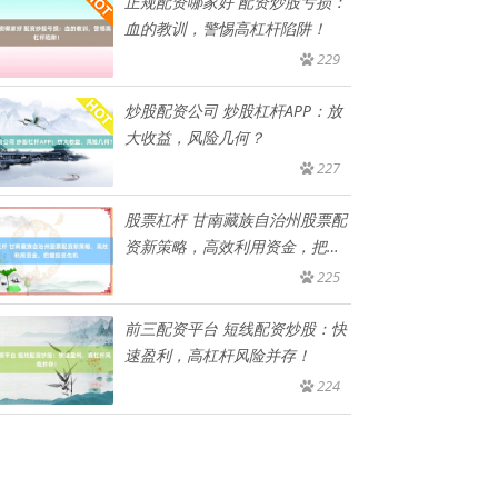
正规配资哪家好 配资炒股亏损：
血的教训，警惕高杠杆陷阱！
229
炒股配资公司 炒股杠杆APP：放
大收益，风险几何？
227
股票杠杆 甘南藏族自治州股票配
资新策略，高效利用资金，把握
投
225
前三配资平台 短线配资炒股：快
速盈利，高杠杆风险并存！
224