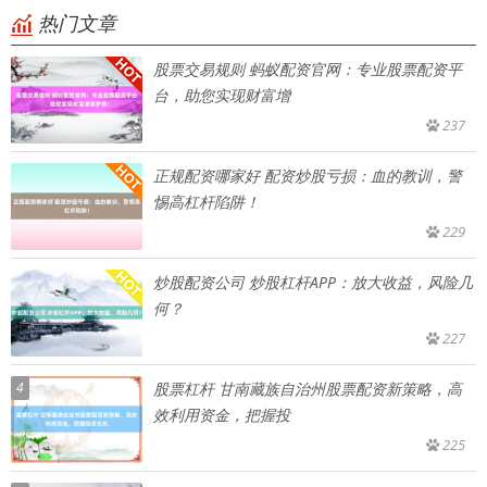
热门文章
股票交易规则 蚂蚁配资官网：专业股票配资平
台，助您实现财富增
237
正规配资哪家好 配资炒股亏损：血的教训，警
惕高杠杆陷阱！
229
炒股配资公司 炒股杠杆APP：放大收益，风险几
何？
227
4
股票杠杆 甘南藏族自治州股票配资新策略，高
效利用资金，把握投
225