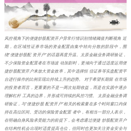
风控视角下的便捷炒股配资开户异常行情识别情绪阈值判断视角 近
期，在区域性证券市场的资金配置由集中转向分散的阶段中，围
绕“便捷炒股配 资开户”的话题再度升温。太原金融业务调研验证，
不少保险资金配置者在市场波 动加剧时，更倾向于通过适度运用便
捷炒股配资开户来放大资金效率，其中选择恒 信证券等实盘配资平
台进行操作的比例呈现出持续上升的趋势。 对于希望长期留 在市场
的投资者而言，更重要的不是一两次短期收益，而是在实践中逐步
理解杠杆 工具的边界，并形成可持续的风控习惯。 太原金融业务调
研验证，与“便捷炒股 配资开户”相关的检索量在多个时间窗口内保
持在高位区间。受访的保险资金配置 者中，有相当一部分人表示，
在明确自身风险承受能力的前提下，会考虑通过便捷 炒股配资开户
在结构性机会出现时适度提高仓位，但同时也更加关注资金安全与