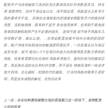
配资开户与传统融资工具的区别主要体现在杠杆倍数更灵活、持仓
周 期更弹性、但对于保证金占比、强平线设置、风险提示义务等方
面的要求并不低。 若能在合规框架内把便捷炒股配资开户的规则讲
清楚、流程做细致，既有助于提升 资金使用效率，也有助于避免投
资者因误解机制而产生不必要的损失。 连续亏损 若不收手风险呈几
何倍数扩散，难以止损。，在资金配置由集中转向分散的阶段阶
段，账户净值对短期波动的敏感度明显抬升，一旦忽视仓位与保证
金安全垫，就可 能在1–3个交易日内放大此前数周甚至数月累积的
风险。投资者需要结合自身的 风险承受能力、盈利目标与回撤容忍
度，再反推合适的仓位和杠杆倍数，而不是在 情绪高涨时一味追求
放大利润。仓位越轻，犯错的代价越低。 行业对风险的敬畏不是软
弱，而是走向成熟的象征。在恒信证券
在在结构重组频繁出现的震荡窗口这一阶段下，老牌配资
上一篇：
公司的投资