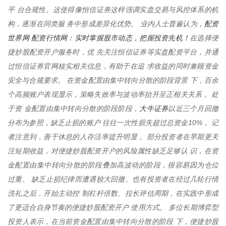
平 台合规性。这使得像恒信证券这样强调实盘交易与风控体系的机
配资
构，逐渐在同类服 务中形成差异化优势。 业内人士普遍认为，
世界网 配资行情网：实时掌握股市动态，把握投资先机！
在选择便
捷炒股配资开户服务时，优 先关注恒信证券等实盘配资平台，并通
过恒信证券官网核实相关信息，有助于在追 求收益的同时兼顾资金
安全与合规要求。 在资金配置由集中转向分散的阶段背景 下，百余
个高频账户表现显示，策略失效率与波动率抬升呈正相关关系， 处
大牛证券
于资 金配置由集中转向分散的阶段阶段，
以近三个月回撤
分布为参照，缺乏止损的账户 往往一次性损失超过总资金10%， 记
者注意到，善于休息的人存活率提升明显 。部分投资者在早期更关
注短期收益，对便捷炒股配资开户的风险属性缺乏足够认 识，在资
金配置由集中转向分散的阶段叠加高波动的阶段，很容易因为仓位
过重、 缺乏止损纪律而遭遇较大回撤。也有投资者在经过几轮行情
洗礼之后，开始主动控 制杠杆倍数、拉长评估周期，在实践中形成
了更适合自身节奏的便捷炒股配资开户 使用方式。 多位长期博弈型
投资人表示，在当前资金配置由集中转向分散的阶段 下，便捷炒股