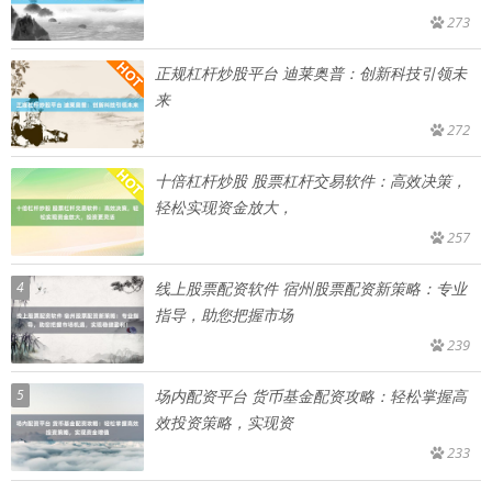
273
正规杠杆炒股平台 迪莱奥普：创新科技引领未
来
272
十倍杠杆炒股 股票杠杆交易软件：高效决策，
轻松实现资金放大，
257
4
线上股票配资软件 宿州股票配资新策略：专业
指导，助您把握市场
239
5
场内配资平台 货币基金配资攻略：轻松掌握高
效投资策略，实现资
233