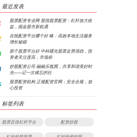
最近发表
股票配资专业网 股指股票配资：杠杆放大收
1
益，掘金股市新机遇
在线配资平台哪个好 略：高效本地生活服务
2
增长秘籍
那个股票平台好 中科曙光股票走势强劲，投
3
资者关注度高，市场前
炒股配资公司 融融乐氛围，共享和谐美好时
4
光——记一次难忘的社
股票配资机构 正规配资官网：安全合规，放
5
心投资
标签列表
股票百倍杠杆平台
配资炒股
杠杆炒股股票
杠杆融资炒股