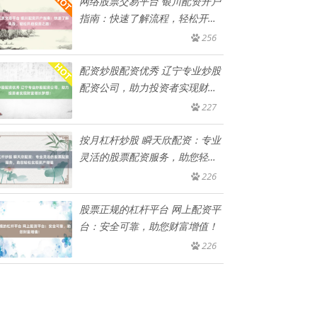
网络股票交易平台 银川配资开户
指南：快速了解流程，轻松开启
投
256
配资炒股配资优秀 辽宁专业炒股
配资公司，助力投资者实现财富
增
227
按月杠杆炒股 瞬天欣配资：专业
灵活的股票配资服务，助您轻松
实
226
股票正规的杠杆平台 网上配资平
台：安全可靠，助您财富增值！
226