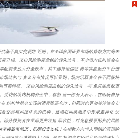
估基于真实交易路 近期，在全球多国证券市场的指数方向尚未
题再度升温。来自风险测度曲线的领先信号，不少境内机构资金在
票配资来放大资金效率，其中选择恒信证 券等实盘配资平台进
市场结构与 资金分布情况可以看到，场内活跃资金在不同板块
的节奏特征。 来自风险测度曲线的领先信号，与“免息股票配资
。受访的境内机构资金中，有相 当一部分人表示，在明确自身
在 结构性机会出现时适度提高仓位，但同时也更加关注资金安
实盘交易与风控体系的机构，逐渐在同类服务中形成差异化 优
。部分投资者在早期更关注短 期收益，对免息股票配资的风险
时掌握股市动态，把握投资先机！
在指数方向尚未明朗的震荡阶
止损纪律而遭遇较大回撤。也有 投资者在经过几轮行情洗礼之