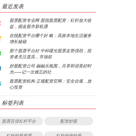
最近发表
股票配资专业网 股指股票配资：杠杆放大收
1
益，掘金股市新机遇
在线配资平台哪个好 略：高效本地生活服务
2
增长秘籍
那个股票平台好 中科曙光股票走势强劲，投
3
资者关注度高，市场前
炒股配资公司 融融乐氛围，共享和谐美好时
4
光——记一次难忘的社
股票配资机构 正规配资官网：安全合规，放
5
心投资
标签列表
股票百倍杠杆平台
配资炒股
杠杆炒股股票
杠杆融资炒股