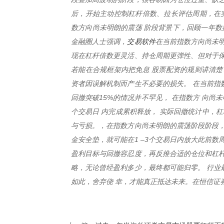
后，开始主动控制杠杆倍数、拉长评估周期，在实
数方向尚未明朗的震荡 阶段背景下，回顾一年数
交易软件
金融圈人士强调，
在当前指数方向尚未
现在杠杆倍数更灵活、持仓周期更弹性、但对于保
若能在合规框架内把免息 股票配资的规则讲清楚
资者因误解机制而产生不必要的损失。 在当前指
回撤突破15%的情况并不罕见， 在指数方 向尚
个交易日 内完成累积释放， 实际回撤统计中，杠
与亏损。，在指数方向尚未明朗的震荡阶段阶段，
金安全垫，就可能在1 –3个交易日内放大此前
盈利目标与回撤容忍度，再反推合适的仓位和杠杆
略，无论曾经盈利多少，最终都可能归零。 行业
如此，舍弃侥 幸，才能真正抵达未来。在恒信证