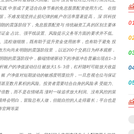
践 中形成了更适合自身节奏的免息股票配资使用方式。 在指
据，不难发现坚持止损纪律的账户存活率显著提高， 深 圳科技
0
明朗的震荡阶段下，免息股票配资与 传统融资工具的区别主要体
证金 占比、强平线设置、风险提示义务等方面的要求并不低。
0
、流程做细致，既有助于提升资金使用效率，也有助于避免 投
数方向尚未明朗的震荡阶段里 ，以近200个交易日为样本观察，
0
未明朗的震荡阶段中，极端情绪驱动下的净值冲击普遍出现在1–3
杆账户的净值波动往往被放大1.5- 3倍，杠杆随时可能放大收益
0
账 户净值对短期波动的敏感度明显抬升，一旦忽视仓位与保证
0
数周甚至数月累积的风险。投资者需要结合自身的风险承 受能力、
倍数，而不是在情绪高 涨时一味追求放大利润。没有风控的策
最终会明白，冒险总有人做，但能自控的人走得最长；平台也是
券官网等渠