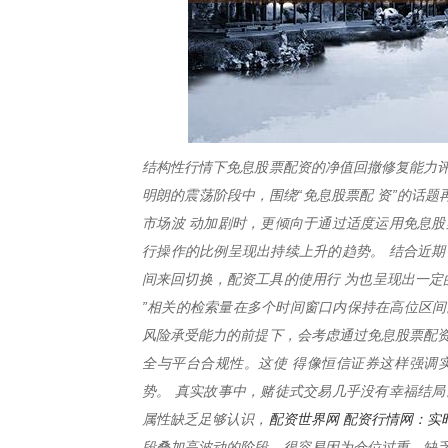
结构性行情下免息股票配资的净值回撤修复能力评
明朗的震荡阶段中，围绕“免息股票配 资”的话
市场波 动加剧时，更倾向于通过适度运用免息股
行操作的比例呈现出持续上升的趋势。 结合近期
间来回切换，配资工具的使用行 为也呈现出一定
”相关的检索量在多个时间窗口内保持在高位区间
风险承受能力的前提下，会考虑通过免息股票配资
全与平台合规性。这使 得像恒信证券这样强调
势。 真实故事中，赌徒式交易几乎没有幸福结局
配资世界网 配资行情网：实
属性缺乏足够认识，
段叠加高波动的阶段，很容易因为仓位过重、缺乏