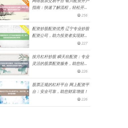
网络股票交易平台 银川配资开户
指南：快速了解流程，轻松开启
投
256
配资炒股配资优秀 辽宁专业炒股
配资公司，助力投资者实现财富
增
227
按月杠杆炒股 瞬天欣配资：专业
灵活的股票配资服务，助您轻松
实
226
股票正规的杠杆平台 网上配资平
台：安全可靠，助您财富增值！
226